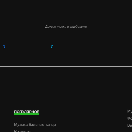
Другие треки в этой папке
М
ПОПУЛЯРНОЕ
Фо
Музыка бальныe танцы
Ви
Разминка