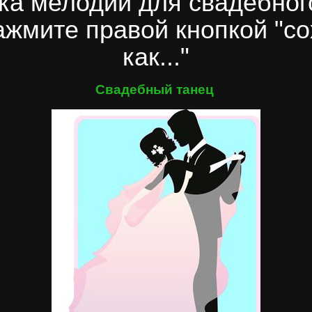
ка мелодий для свадебного
ажмите правой кнопкой "со
как..."
Свадебный танец