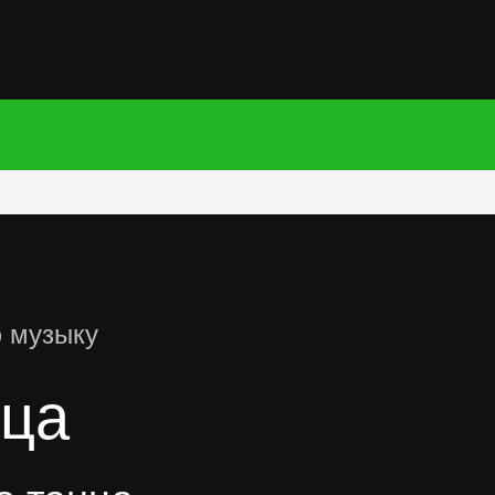
ю музыку
нца